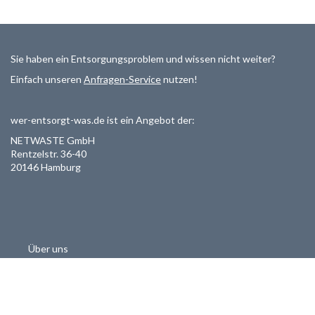
Sie haben ein Entsorgungsproblem und wissen nicht weiter?
Einfach unseren
Anfragen-Service
nutzen!
wer-entsorgt-was.de ist ein Angebot der:
NETWASTE GmbH
Rentzelstr. 36-40
20146 Hamburg
Über uns
Als Entsorger registrieren
Datenschutzerklärung
Allgemeine Geschäftsbedinungen
Haftungsausschluss