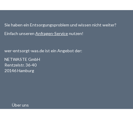
Sie haben ein Entsorgungsproblem und wissen nicht weiter?
Einfach unseren
Anfragen-Service
nutzen!
wer-entsorgt-was.de ist ein Angebot der:
NETWASTE GmbH
Rentzelstr. 36-40
20146 Hamburg
Über uns
Als Entsorger registrieren
Datenschutzerklärung
Allgemeine Geschäftsbedinungen
Haftungsausschluss