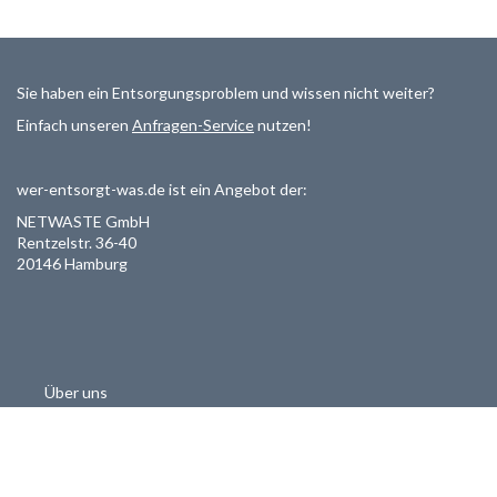
Sie haben ein Entsorgungsproblem und wissen nicht weiter?
Einfach unseren
Anfragen-Service
nutzen!
wer-entsorgt-was.de ist ein Angebot der:
NETWASTE GmbH
Rentzelstr. 36-40
20146 Hamburg
Über uns
Als Entsorger registrieren
Datenschutzerklärung
Allgemeine Geschäftsbedinungen
Haftungsausschluss