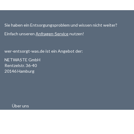
Sie haben ein Entsorgungsproblem und wissen nicht weiter?
Einfach unseren
Anfragen-Service
nutzen!
wer-entsorgt-was.de ist ein Angebot der:
NETWASTE GmbH
Rentzelstr. 36-40
20146 Hamburg
Über uns
Als Entsorger registrieren
Datenschutzerklärung
Allgemeine Geschäftsbedinungen
Haftungsausschluss