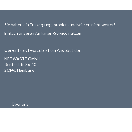
Sie haben ein Entsorgungsproblem und wissen nicht weiter?
Einfach unseren
Anfragen-Service
nutzen!
wer-entsorgt-was.de ist ein Angebot der:
NETWASTE GmbH
Rentzelstr. 36-40
20146 Hamburg
Über uns
Als Entsorger registrieren
Datenschutzerklärung
Allgemeine Geschäftsbedinungen
Haftungsausschluss