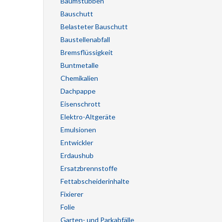
Baumstubben
Bauschutt
Belasteter Bauschutt
Baustellenabfall
Bremsflüssigkeit
Buntmetalle
Chemikalien
Dachpappe
Eisenschrott
Elektro-Altgeräte
Emulsionen
Entwickler
Erdaushub
Ersatzbrennstoffe
Fettabscheiderinhalte
Fixierer
Folie
Garten- und Parkabfälle