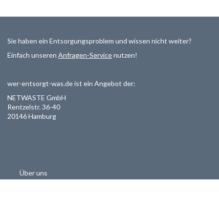
Sie haben ein Entsorgungsproblem und wissen nicht weiter?
Einfach unseren
Anfragen-Service
nutzen!
wer-entsorgt-was.de ist ein Angebot der:
NETWASTE GmbH
Rentzelstr. 36-40
20146 Hamburg
Über uns
Als Entsorger registrieren
Datenschutzerklärung
Allgemeine Geschäftsbedinungen
Haftungsausschluss