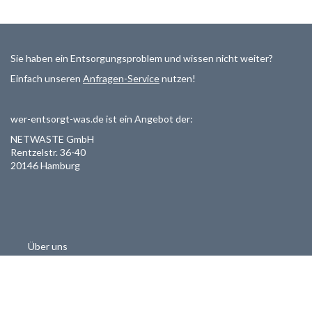
Sie haben ein Entsorgungsproblem und wissen nicht weiter?
Einfach unseren
Anfragen-Service
nutzen!
wer-entsorgt-was.de ist ein Angebot der:
NETWASTE GmbH
Rentzelstr. 36-40
20146 Hamburg
Über uns
Als Entsorger registrieren
Datenschutzerklärung
Allgemeine Geschäftsbedinungen
Haftungsausschluss