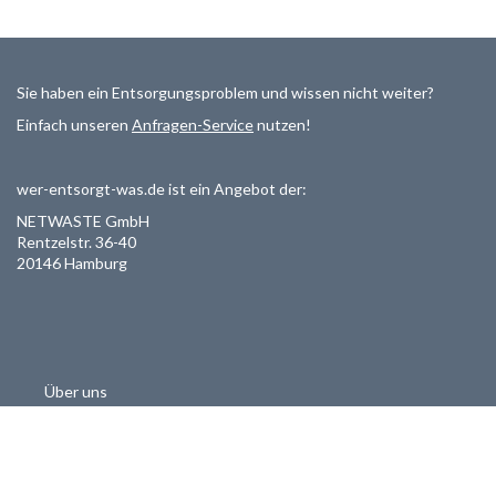
Sie haben ein Entsorgungsproblem und wissen nicht weiter?
Einfach unseren
Anfragen-Service
nutzen!
wer-entsorgt-was.de ist ein Angebot der:
NETWASTE GmbH
Rentzelstr. 36-40
20146 Hamburg
Über uns
Als Entsorger registrieren
Datenschutzerklärung
Allgemeine Geschäftsbedinungen
Haftungsausschluss