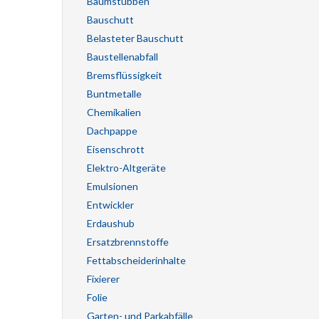
Baumstubben
Bauschutt
Belasteter Bauschutt
Baustellenabfall
Bremsflüssigkeit
Buntmetalle
Chemikalien
Dachpappe
Eisenschrott
Elektro-Altgeräte
Emulsionen
Entwickler
Erdaushub
Ersatzbrennstoffe
Fettabscheiderinhalte
Fixierer
Folie
Garten- und Parkabfälle