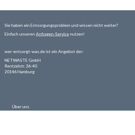
Sie haben ein Entsorgungsproblem und wissen nicht weiter?
Einfach unseren
Anfragen-Service
nutzen!
wer-entsorgt-was.de ist ein Angebot der:
NETWASTE GmbH
Rentzelstr. 36-40
20146 Hamburg
Über uns
Als Entsorger registrieren
Datenschutzerklärung
Allgemeine Geschäftsbedinungen
Haftungsausschluss