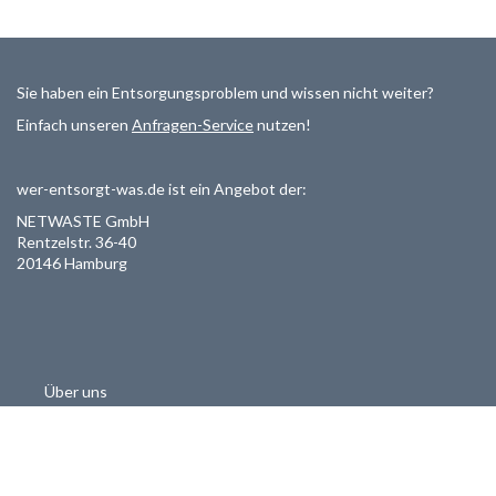
Sie haben ein Entsorgungsproblem und wissen nicht weiter?
Einfach unseren
Anfragen-Service
nutzen!
wer-entsorgt-was.de ist ein Angebot der:
NETWASTE GmbH
Rentzelstr. 36-40
20146 Hamburg
Über uns
Als Entsorger registrieren
Datenschutzerklärung
Allgemeine Geschäftsbedinungen
Haftungsausschluss