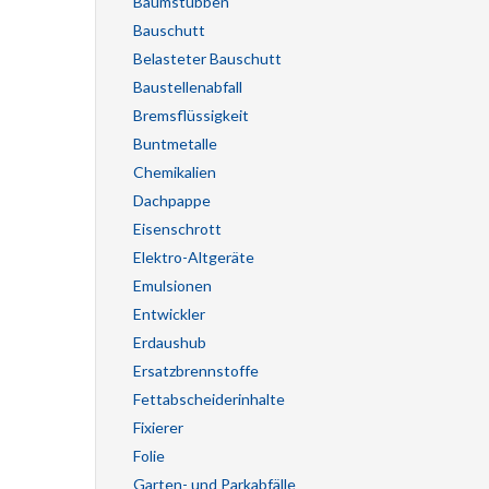
Baumstubben
Bauschutt
Belasteter Bauschutt
Baustellenabfall
Bremsflüssigkeit
Buntmetalle
Chemikalien
Dachpappe
Eisenschrott
Elektro-Altgeräte
Emulsionen
Entwickler
Erdaushub
Ersatzbrennstoffe
Fettabscheiderinhalte
Fixierer
Folie
Garten- und Parkabfälle