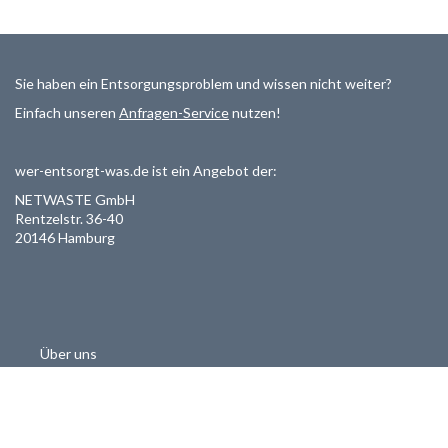
Sie haben ein Entsorgungsproblem und wissen nicht weiter?
Einfach unseren
Anfragen-Service
nutzen!
wer-entsorgt-was.de ist ein Angebot der:
NETWASTE GmbH
Rentzelstr. 36-40
20146 Hamburg
Über uns
Als Entsorger registrieren
Datenschutzerklärung
Allgemeine Geschäftsbedinungen
Haftungsausschluss