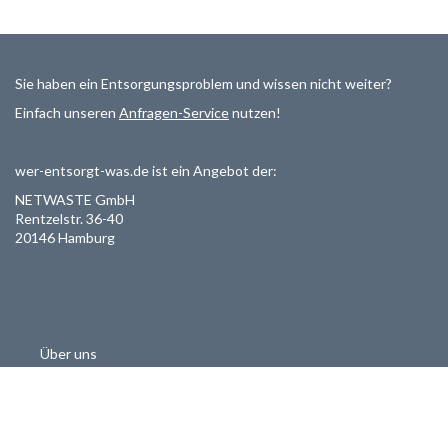
Sie haben ein Entsorgungsproblem und wissen nicht weiter?
Einfach unseren
Anfragen-Service
nutzen!
wer-entsorgt-was.de ist ein Angebot der:
NETWASTE GmbH
Rentzelstr. 36-40
20146 Hamburg
Über uns
Als Entsorger registrieren
Datenschutzerklärung
Allgemeine Geschäftsbedinungen
Haftungsausschluss