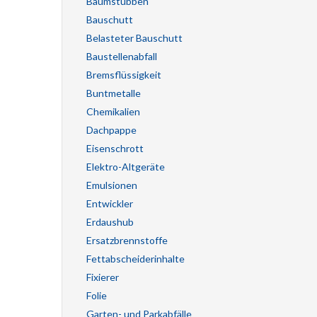
Baumstubben
Bauschutt
Belasteter Bauschutt
Baustellenabfall
Bremsflüssigkeit
Buntmetalle
Chemikalien
Dachpappe
Eisenschrott
Elektro-Altgeräte
Emulsionen
Entwickler
Erdaushub
Ersatzbrennstoffe
Fettabscheiderinhalte
Fixierer
Folie
Garten- und Parkabfälle