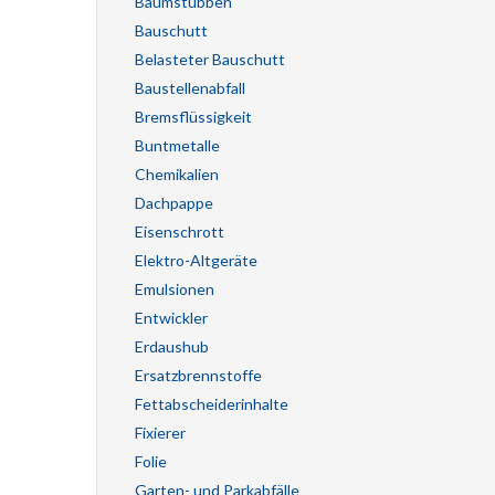
Baumstubben
Bauschutt
Belasteter Bauschutt
Baustellenabfall
Bremsflüssigkeit
Buntmetalle
Chemikalien
Dachpappe
Eisenschrott
Elektro-Altgeräte
Emulsionen
Entwickler
Erdaushub
Ersatzbrennstoffe
Fettabscheiderinhalte
Fixierer
Folie
Garten- und Parkabfälle