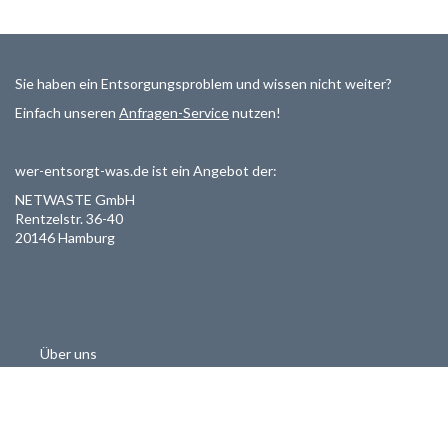
Sie haben ein Entsorgungsproblem und wissen nicht weiter?
Einfach unseren
Anfragen-Service
nutzen!
wer-entsorgt-was.de ist ein Angebot der:
NETWASTE GmbH
Rentzelstr. 36-40
20146 Hamburg
Über uns
Als Entsorger registrieren
Datenschutzerklärung
Allgemeine Geschäftsbedinungen
Haftungsausschluss