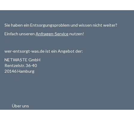
Sie haben ein Entsorgungsproblem und wissen nicht weiter?
Einfach unseren
Anfragen-Service
nutzen!
wer-entsorgt-was.de ist ein Angebot der:
NETWASTE GmbH
Rentzelstr. 36-40
20146 Hamburg
Über uns
Als Entsorger registrieren
Datenschutzerklärung
Allgemeine Geschäftsbedinungen
Haftungsausschluss