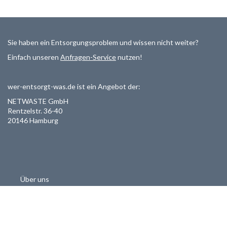
Sie haben ein Entsorgungsproblem und wissen nicht weiter?
Einfach unseren
Anfragen-Service
nutzen!
wer-entsorgt-was.de ist ein Angebot der:
NETWASTE GmbH
Rentzelstr. 36-40
20146 Hamburg
Über uns
Als Entsorger registrieren
Datenschutzerklärung
Allgemeine Geschäftsbedinungen
Haftungsausschluss