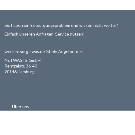
Sie haben ein Entsorgungsproblem und wissen nicht weiter?
Einfach unseren
Anfragen-Service
nutzen!
wer-entsorgt-was.de ist ein Angebot der:
NETWASTE GmbH
Rentzelstr. 36-40
20146 Hamburg
Über uns
Als Entsorger registrieren
Datenschutzerklärung
Allgemeine Geschäftsbedinungen
Haftungsausschluss