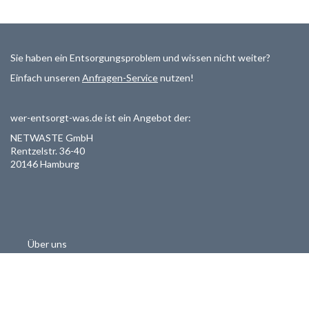
Sie haben ein Entsorgungsproblem und wissen nicht weiter?
Einfach unseren
Anfragen-Service
nutzen!
wer-entsorgt-was.de ist ein Angebot der:
NETWASTE GmbH
Rentzelstr. 36-40
20146 Hamburg
Über uns
Als Entsorger registrieren
Datenschutzerklärung
Allgemeine Geschäftsbedinungen
Haftungsausschluss