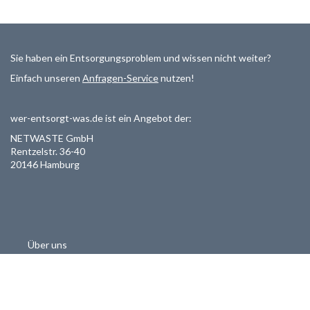
Sie haben ein Entsorgungsproblem und wissen nicht weiter?
Einfach unseren
Anfragen-Service
nutzen!
wer-entsorgt-was.de ist ein Angebot der:
NETWASTE GmbH
Rentzelstr. 36-40
20146 Hamburg
Über uns
Als Entsorger registrieren
Datenschutzerklärung
Allgemeine Geschäftsbedinungen
Haftungsausschluss