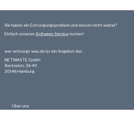
Sie haben ein Entsorgungsproblem und wissen nicht weiter?
Einfach unseren
Anfragen-Service
nutzen!
wer-entsorgt-was.de ist ein Angebot der:
NETWASTE GmbH
Rentzelstr. 36-40
20146 Hamburg
Über uns
Als Entsorger registrieren
Datenschutzerklärung
Allgemeine Geschäftsbedinungen
Haftungsausschluss