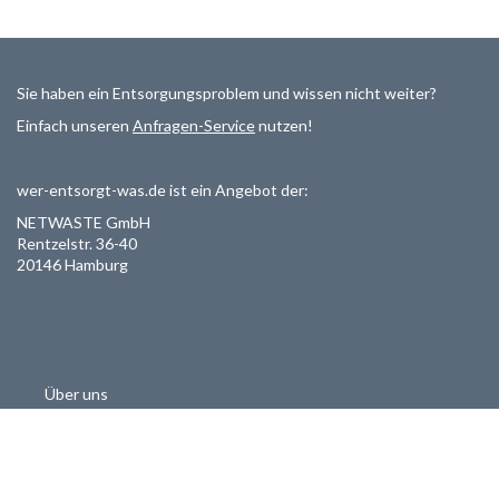
Sie haben ein Entsorgungsproblem und wissen nicht weiter?
Einfach unseren
Anfragen-Service
nutzen!
wer-entsorgt-was.de ist ein Angebot der:
NETWASTE GmbH
Rentzelstr. 36-40
20146 Hamburg
Über uns
Als Entsorger registrieren
Datenschutzerklärung
Allgemeine Geschäftsbedinungen
Haftungsausschluss