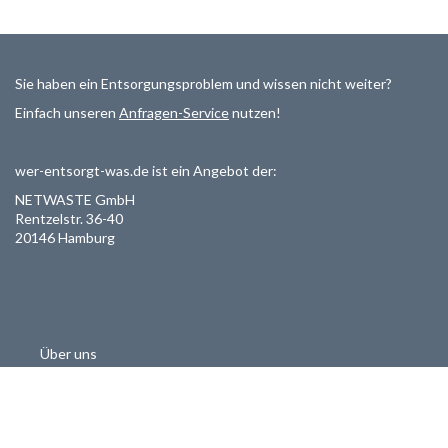
Sie haben ein Entsorgungsproblem und wissen nicht weiter?
Einfach unseren
Anfragen-Service
nutzen!
wer-entsorgt-was.de ist ein Angebot der:
NETWASTE GmbH
Rentzelstr. 36-40
20146 Hamburg
Über uns
Als Entsorger registrieren
Datenschutzerklärung
Allgemeine Geschäftsbedinungen
Haftungsausschluss