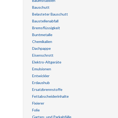
Baumstubben
Bauschutt
Belasteter Bauschutt
Baustellenabfall
Bremsflüssigkeit
Buntmetalle
Chemikalien
Dachpappe
Eisenschrott
Elektro-Altgeräte
Emulsionen
Entwickler
Erdaushub
Ersatzbrennstoffe
Fettabscheiderinhalte
Fixierer
Folie
Garten- und Parkabfälle