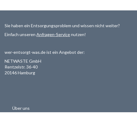
Sie haben ein Entsorgungsproblem und wissen nicht weiter?
Einfach unseren
Anfragen-Service
nutzen!
wer-entsorgt-was.de ist ein Angebot der:
NETWASTE GmbH
Rentzelstr. 36-40
20146 Hamburg
Über uns
Als Entsorger registrieren
Datenschutzerklärung
Allgemeine Geschäftsbedinungen
Haftungsausschluss