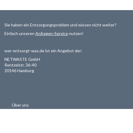
Sie haben ein Entsorgungsproblem und wissen nicht weiter?
Einfach unseren
Anfragen-Service
nutzen!
wer-entsorgt-was.de ist ein Angebot der:
NETWASTE GmbH
Rentzelstr. 36-40
20146 Hamburg
Über uns
Als Entsorger registrieren
Datenschutzerklärung
Allgemeine Geschäftsbedinungen
Haftungsausschluss