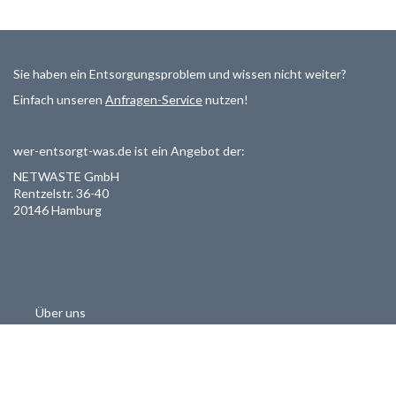
Sie haben ein Entsorgungsproblem und wissen nicht weiter?
Einfach unseren
Anfragen-Service
nutzen!
wer-entsorgt-was.de ist ein Angebot der:
NETWASTE GmbH
Rentzelstr. 36-40
20146 Hamburg
Über uns
Als Entsorger registrieren
Datenschutzerklärung
Allgemeine Geschäftsbedinungen
Haftungsausschluss