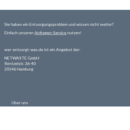
Sie haben ein Entsorgungsproblem und wissen nicht weiter?
Einfach unseren
Anfragen-Service
nutzen!
wer-entsorgt-was.de ist ein Angebot der:
NETWASTE GmbH
Rentzelstr. 36-40
20146 Hamburg
Über uns
Als Entsorger registrieren
Datenschutzerklärung
Allgemeine Geschäftsbedinungen
Haftungsausschluss