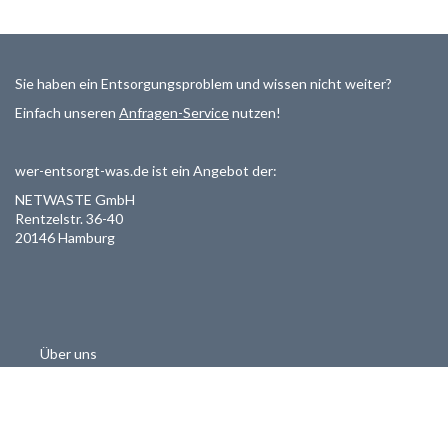
Sie haben ein Entsorgungsproblem und wissen nicht weiter?
Einfach unseren
Anfragen-Service
nutzen!
wer-entsorgt-was.de ist ein Angebot der:
NETWASTE GmbH
Rentzelstr. 36-40
20146 Hamburg
Über uns
Als Entsorger registrieren
Datenschutzerklärung
Allgemeine Geschäftsbedinungen
Haftungsausschluss