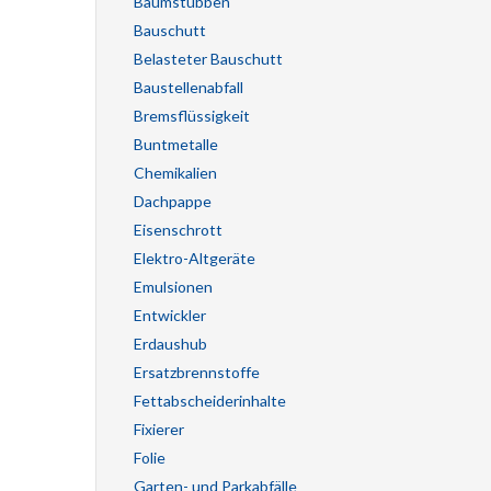
Baumstubben
Bauschutt
Belasteter Bauschutt
Baustellenabfall
Bremsflüssigkeit
Buntmetalle
Chemikalien
Dachpappe
Eisenschrott
Elektro-Altgeräte
Emulsionen
Entwickler
Erdaushub
Ersatzbrennstoffe
Fettabscheiderinhalte
Fixierer
Folie
Garten- und Parkabfälle