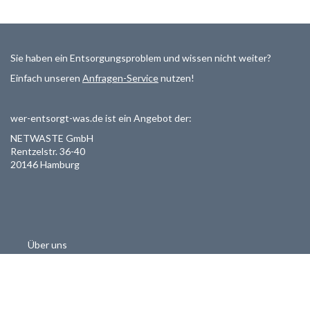
Sie haben ein Entsorgungsproblem und wissen nicht weiter?
Einfach unseren
Anfragen-Service
nutzen!
wer-entsorgt-was.de ist ein Angebot der:
NETWASTE GmbH
Rentzelstr. 36-40
20146 Hamburg
Über uns
Als Entsorger registrieren
Datenschutzerklärung
Allgemeine Geschäftsbedinungen
Haftungsausschluss