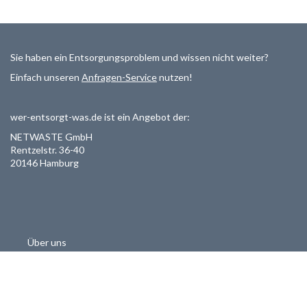
Sie haben ein Entsorgungsproblem und wissen nicht weiter?
Einfach unseren
Anfragen-Service
nutzen!
wer-entsorgt-was.de ist ein Angebot der:
NETWASTE GmbH
Rentzelstr. 36-40
20146 Hamburg
Über uns
Als Entsorger registrieren
Datenschutzerklärung
Allgemeine Geschäftsbedinungen
Haftungsausschluss