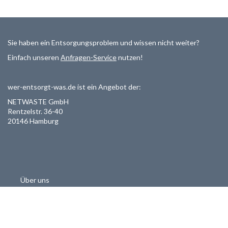
Sie haben ein Entsorgungsproblem und wissen nicht weiter?
Einfach unseren
Anfragen-Service
nutzen!
wer-entsorgt-was.de ist ein Angebot der:
NETWASTE GmbH
Rentzelstr. 36-40
20146 Hamburg
Über uns
Als Entsorger registrieren
Datenschutzerklärung
Allgemeine Geschäftsbedinungen
Haftungsausschluss