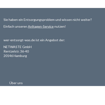
Sie haben ein Entsorgungsproblem und wissen nicht weiter?
Einfach unseren
Anfragen-Service
nutzen!
wer-entsorgt-was.de ist ein Angebot der:
NETWASTE GmbH
Rentzelstr. 36-40
20146 Hamburg
Über uns
Als Entsorger registrieren
Datenschutzerklärung
Allgemeine Geschäftsbedinungen
Haftungsausschluss