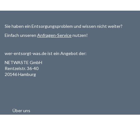
Sie haben ein Entsorgungsproblem und wissen nicht weiter?
Einfach unseren
Anfragen-Service
nutzen!
wer-entsorgt-was.de ist ein Angebot der:
NETWASTE GmbH
Rentzelstr. 36-40
20146 Hamburg
Über uns
Als Entsorger registrieren
Datenschutzerklärung
Allgemeine Geschäftsbedinungen
Haftungsausschluss