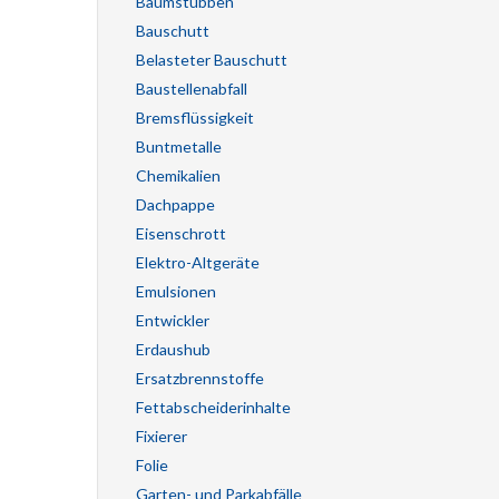
Baumstubben
Bauschutt
Belasteter Bauschutt
Baustellenabfall
Bremsflüssigkeit
Buntmetalle
Chemikalien
Dachpappe
Eisenschrott
Elektro-Altgeräte
Emulsionen
Entwickler
Erdaushub
Ersatzbrennstoffe
Fettabscheiderinhalte
Fixierer
Folie
Garten- und Parkabfälle