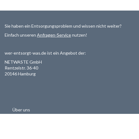
Sie haben ein Entsorgungsproblem und wissen nicht weiter?
Einfach unseren
Anfragen-Service
nutzen!
wer-entsorgt-was.de ist ein Angebot der:
NETWASTE GmbH
Rentzelstr. 36-40
20146 Hamburg
Über uns
Als Entsorger registrieren
Datenschutzerklärung
Allgemeine Geschäftsbedinungen
Haftungsausschluss