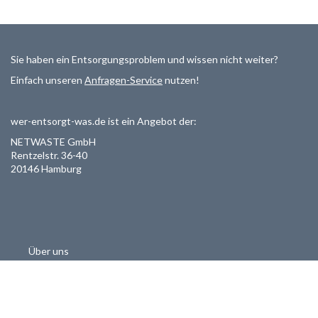
Sie haben ein Entsorgungsproblem und wissen nicht weiter?
Einfach unseren
Anfragen-Service
nutzen!
wer-entsorgt-was.de ist ein Angebot der:
NETWASTE GmbH
Rentzelstr. 36-40
20146 Hamburg
Über uns
Als Entsorger registrieren
Datenschutzerklärung
Allgemeine Geschäftsbedinungen
Haftungsausschluss