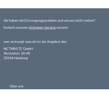
Sie haben ein Entsorgungsproblem und wissen nicht weiter?
Einfach unseren
Anfragen-Service
nutzen!
wer-entsorgt-was.de ist ein Angebot der:
NETWASTE GmbH
Rentzelstr. 36-40
20146 Hamburg
Über uns
Als Entsorger registrieren
Datenschutzerklärung
Allgemeine Geschäftsbedinungen
Haftungsausschluss