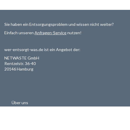
Sie haben ein Entsorgungsproblem und wissen nicht weiter?
Einfach unseren
Anfragen-Service
nutzen!
wer-entsorgt-was.de ist ein Angebot der:
NETWASTE GmbH
Rentzelstr. 36-40
20146 Hamburg
Über uns
Als Entsorger registrieren
Datenschutzerklärung
Allgemeine Geschäftsbedinungen
Haftungsausschluss