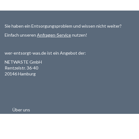
Sie haben ein Entsorgungsproblem und wissen nicht weiter?
Einfach unseren
Anfragen-Service
nutzen!
wer-entsorgt-was.de ist ein Angebot der:
NETWASTE GmbH
Rentzelstr. 36-40
20146 Hamburg
Über uns
Als Entsorger registrieren
Datenschutzerklärung
Allgemeine Geschäftsbedinungen
Haftungsausschluss