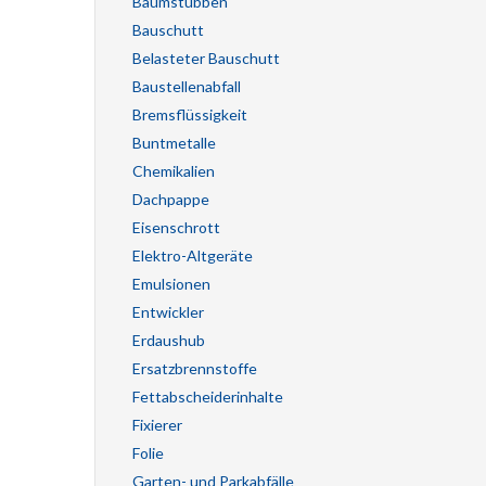
Baumstubben
Bauschutt
Belasteter Bauschutt
Baustellenabfall
Bremsflüssigkeit
Buntmetalle
Chemikalien
Dachpappe
Eisenschrott
Elektro-Altgeräte
Emulsionen
Entwickler
Erdaushub
Ersatzbrennstoffe
Fettabscheiderinhalte
Fixierer
Folie
Garten- und Parkabfälle