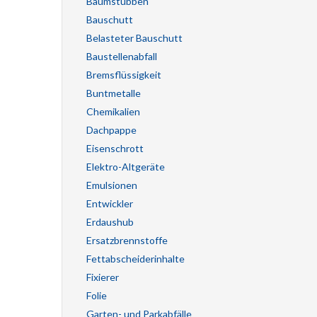
Baumstubben
Bauschutt
Belasteter Bauschutt
Baustellenabfall
Bremsflüssigkeit
Buntmetalle
Chemikalien
Dachpappe
Eisenschrott
Elektro-Altgeräte
Emulsionen
Entwickler
Erdaushub
Ersatzbrennstoffe
Fettabscheiderinhalte
Fixierer
Folie
Garten- und Parkabfälle