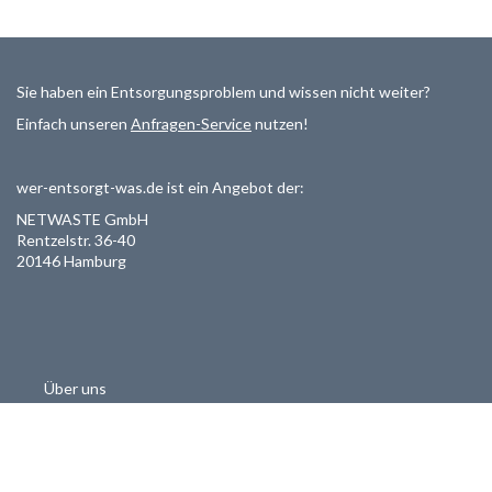
Sie haben ein Entsorgungsproblem und wissen nicht weiter?
Einfach unseren
Anfragen-Service
nutzen!
wer-entsorgt-was.de ist ein Angebot der:
NETWASTE GmbH
Rentzelstr. 36-40
20146 Hamburg
Über uns
Als Entsorger registrieren
Datenschutzerklärung
Allgemeine Geschäftsbedinungen
Haftungsausschluss