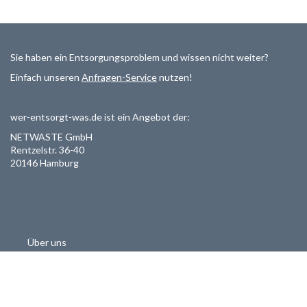
Sie haben ein Entsorgungsproblem und wissen nicht weiter?
Einfach unseren
Anfragen-Service
nutzen!
wer-entsorgt-was.de ist ein Angebot der:
NETWASTE GmbH
Rentzelstr. 36-40
20146 Hamburg
Über uns
Als Entsorger registrieren
Datenschutzerklärung
Allgemeine Geschäftsbedinungen
Haftungsausschluss