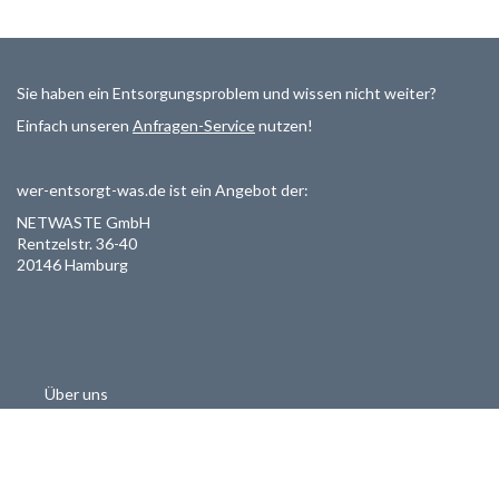
Sie haben ein Entsorgungsproblem und wissen nicht weiter?
Einfach unseren
Anfragen-Service
nutzen!
wer-entsorgt-was.de ist ein Angebot der:
NETWASTE GmbH
Rentzelstr. 36-40
20146 Hamburg
Über uns
Als Entsorger registrieren
Datenschutzerklärung
Allgemeine Geschäftsbedinungen
Haftungsausschluss