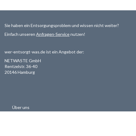
Sie haben ein Entsorgungsproblem und wissen nicht weiter?
Einfach unseren
Anfragen-Service
nutzen!
wer-entsorgt-was.de ist ein Angebot der:
NETWASTE GmbH
Rentzelstr. 36-40
20146 Hamburg
Über uns
Als Entsorger registrieren
Datenschutzerklärung
Allgemeine Geschäftsbedinungen
Haftungsausschluss